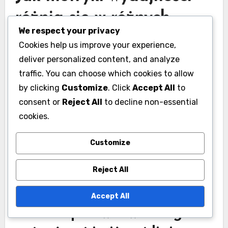
różnią się w różnych
We respect your privacy
ligach w Hiszpanii?
Cookies help us improve your experience,
deliver personalized content, and analyze
Metryki wydajności w hiszpańskich ligach rugby
traffic. You can choose which cookies to allow
różnią się znacznie między rozgrywkami
by clicking
Customize
. Click
Accept All
to
najwyższej i niższej ligi, odzwierciedlając różne
consent or
Reject All
to decline non-essential
poziomy umiejętności, zasobów i intensywności
cookies.
konkurencji. Metryki te mogą obejmować
wskaźniki wygranych i przegranych, zdobyte
Customize
punkty oraz statystyki graczy, które są
kluczowe dla oceny wydajności drużyny i
Reject All
strategii.
Accept All
Analiza porównawcza lig