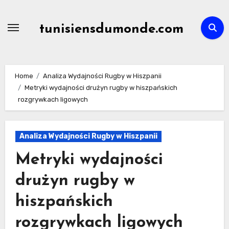
Skip
to
tunisiensdumonde.com
content
Home
Analiza Wydajności Rugby w Hiszpanii
Metryki wydajności drużyn rugby w hiszpańskich
rozgrywkach ligowych
Analiza Wydajności Rugby w Hiszpanii
Metryki wydajności
drużyn rugby w
hiszpańskich
rozgrywkach ligowych