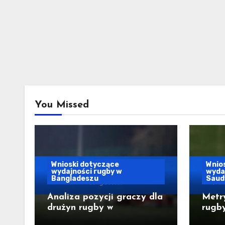
You Missed
Wnioski dotyczące
Wnio
wydajności rugby w
wydaj
Bangladeszu
Saudy
Analiza pozycji graczy dla
Metry
drużyn rugby w
rugby
Bangladeszu
klubó