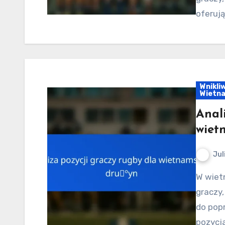
oferuj
Wnikli
Wietn
Anal
wiet
Jul
W wietnamskim rugby zrozumienie kluczowych pozycji
graczy,
do popr
pozycja