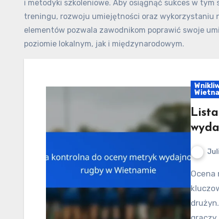
i metodyki szkoleniowe. Aby osiągnąć sukces w tym
treningu, rozwoju umiejętności oraz wykorzystaniu 
elementów pozwala zawodnikom poprawić swoje umie
poziomie lokalnym, jak i międzynarodowym.
Wnikli
Wietn
List
wyda
Jul
Ocena metryk wydajności rugby w Wietnamie jest
kluczow
drużyn.
graczy