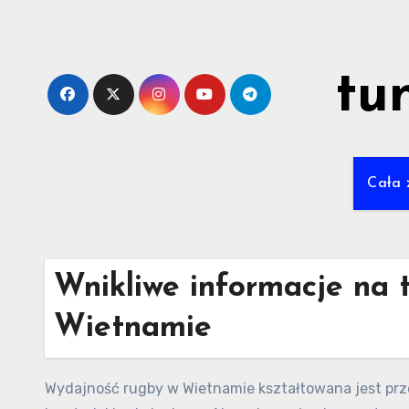
Skip
to
content
tu
Cała 
Wnikliwe informacje na 
Wietnamie
Wydajność rugby w Wietnamie kształtowana jest prze