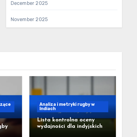
December 2025
November 2025
czące
Analiza i metryki rugby w
Indiach
Lista kontrolna oceny
gby
wydajności dla indyjskich
drużyn rugby