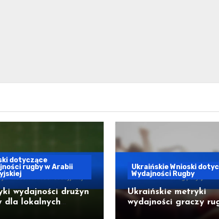
ski dotyczące
ności rugby w Arabii
Ukraińskie Wnioski doty
jskiej
Wydajności Rugby
ki wydajności drużyn
Ukraińskie metryki
 dla lokalnych
wydajności graczy ru
w w Arabii
według pozycji