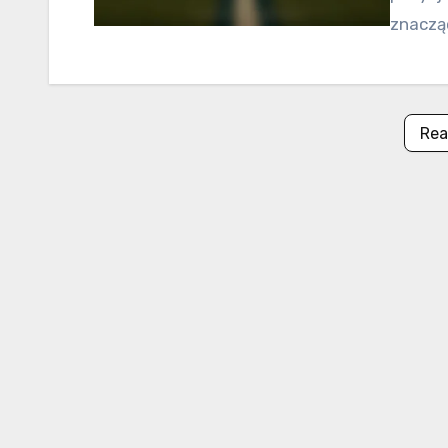
znaczą
Rea