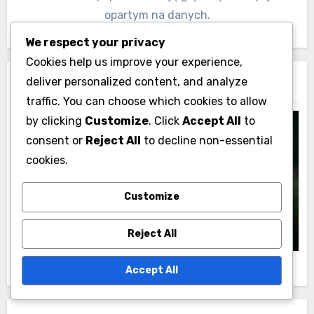
opartym na danych.
We respect your privacy
Cookies help us improve your experience,
deliver personalized content, and analyze
Related Post
traffic. You can choose which cookies to allow
by clicking
Customize
. Click
Accept All
to
consent or
Reject All
to decline non-essential
cookies.
Analiza Wydajności Rugby Holandia
Analiza Pozycji Zawodników Rugby dla
Customize
Holenderskich Drużyn Młodzieżowych
Julian Carter
01/12/2025
Reject All
Accept All