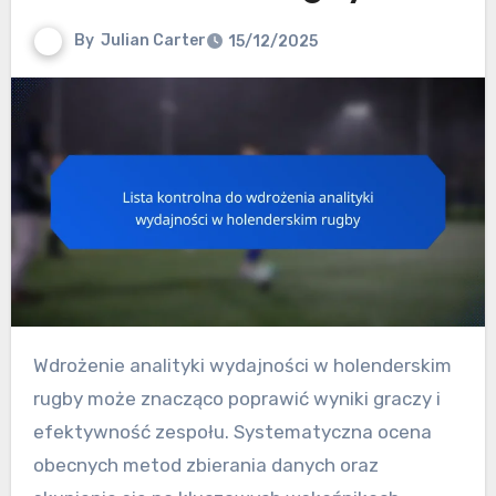
By
Julian Carter
15/12/2025
Wdrożenie analityki wydajności w holenderskim
rugby może znacząco poprawić wyniki graczy i
efektywność zespołu. Systematyczna ocena
obecnych metod zbierania danych oraz