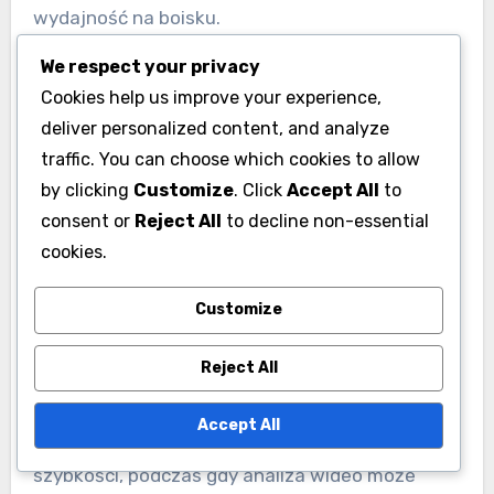
wydajność na boisku.
We respect your privacy
Wybór odpowiednich
Cookies help us improve your experience,
narzędzi do śledzenia
deliver personalized content, and analyze
traffic. You can choose which cookies to allow
wydajności
by clicking
Customize
. Click
Accept All
to
Wybór odpowiednich narzędzi do śledzenia
consent or
Reject All
to decline non-essential
wydajności jest kluczowy dla dokładnego
cookies.
zbierania danych. Opcje obejmują technologię
noszoną, aplikacje mobilne i oprogramowanie do
Customize
analizy wideo, z których każde oferuje unikalne
Reject All
spostrzeżenia na temat wydajności zawodnika.
Na przykład, urządzenia GPS mogą dostarczać
Accept All
danych na temat pokonanej odległości i
szybkości, podczas gdy analiza wideo może