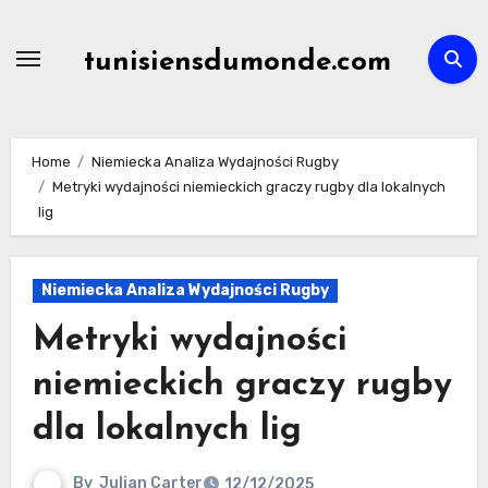
Skip
to
tunisiensdumonde.com
content
Home
Niemiecka Analiza Wydajności Rugby
Metryki wydajności niemieckich graczy rugby dla lokalnych
lig
Niemiecka Analiza Wydajności Rugby
Metryki wydajności
niemieckich graczy rugby
dla lokalnych lig
By
Julian Carter
12/12/2025